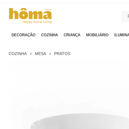
GTM-MFRK69Z true
DECORAÇÃO
COZINHA
CRIANÇA
MOBILIÁRIO
ILUMIN
COZINHA
>
MESA
>
PRATOS