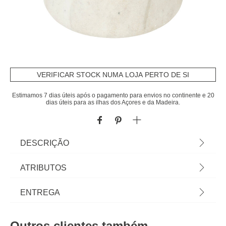
VERIFICAR STOCK NUMA LOJA PERTO DE SI
Estimamos 7 dias úteis após o pagamento para envios no continente e 20
dias úteis para as ilhas dos Açores e da Madeira.
DESCRIÇÃO
Pote para algodão CÔME bege | Os acessórios de
ATRIBUTOS
casa de banho e de organização são essenciais
para as rotinas mais pessoais lhe proporcionarem
Material
poliresina
ENTREGA
todo o bem estar que merece. Conheça a nossa
coleção de acessórios de casa de banho! | Cor:
Peso do Produto
0,61
Prazos de entrega:
Bege | Dimensão:11x10x10cm | Material:
Outros clientes também