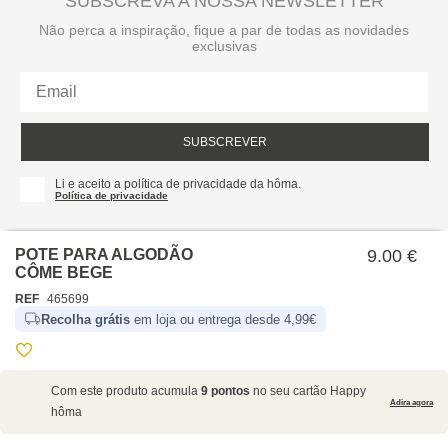
SUBSCREVA A NOSSA NEWSLETTER
Não perca a inspiração, fique a par de todas as novidades
exclusivas
SUBSCREVER
Li e aceito a política de privacidade da hôma.
Política de privacidade
POTE PARA ALGODÃO
9.00 €
CÔME BEGE
REF
465699
Recolha grátis
em loja ou entrega desde 4,99€
SOBRE NÓS
Com este produto acumula
9 pontos
no seu cartão Happy
EMPRESA
Adira agora
hôma
RECRUTAMENTO
POLÍTICAS