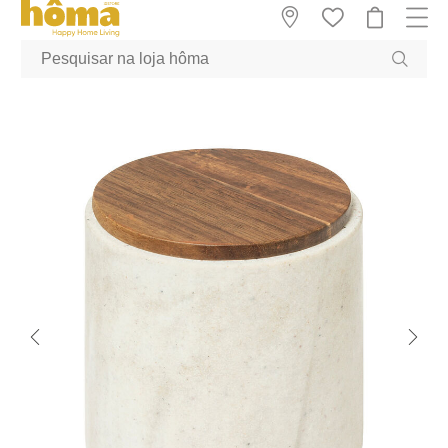
GTM-MFRK69Z true