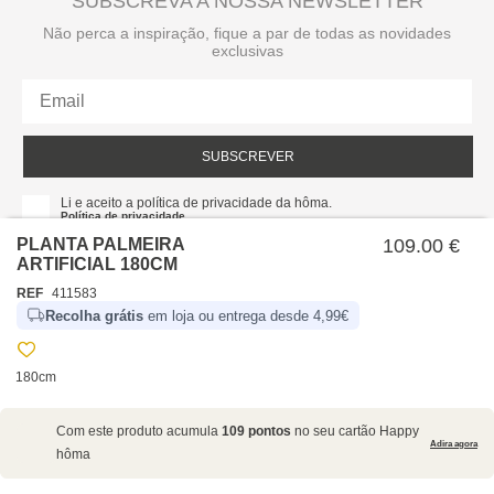
SUBSCREVA A NOSSA NEWSLETTER
Não perca a inspiração, fique a par de todas as novidades
exclusivas
SUBSCREVER
Li e aceito a política de privacidade da hôma.
Política de privacidade
PLANTA PALMEIRA
109.00 €
ARTIFICIAL 180CM
REF
411583
Recolha grátis
em loja ou entrega desde 4,99€
180cm
SOBRE NÓS
Com este produto acumula
109 pontos
no seu cartão Happy
EMPRESA
Adira agora
hôma
RECRUTAMENTO
POLÍTICAS