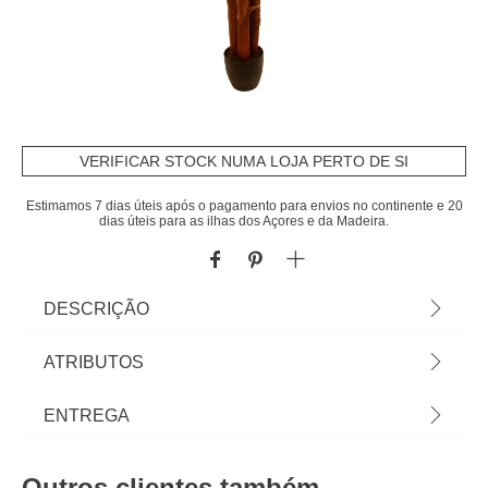
VERIFICAR STOCK NUMA LOJA PERTO DE SI
Estimamos 7 dias úteis após o pagamento para envios no continente e 20
dias úteis para as ilhas dos Açores e da Madeira.
DESCRIÇÃO
Planta Palmeira Artificial 180cm | Dimensão Do
ATRIBUTOS
Pote: 17,5x19cm | Conheça a oferta de Plantas
Artificiais que temos para si. Flores Artificiais que
Material
poliéster
ENTREGA
irão manter a sua casa sempre decorada. | Cor:
Verde, Castanho, Preto | Dimensão:
Cor
verde
Prazos de entrega:
180x110x110cm | Material: Poliéster, Bambu,
Outros clientes também