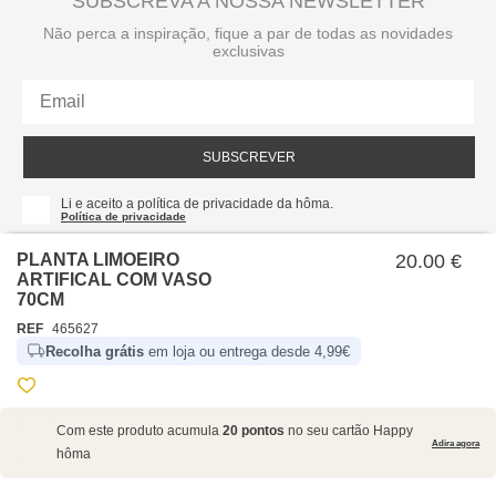
SUBSCREVA A NOSSA NEWSLETTER
Não perca a inspiração, fique a par de todas as novidades
exclusivas
SUBSCREVER
Li e aceito a política de privacidade da hôma.
Política de privacidade
PLANTA LIMOEIRO
20.00 €
ARTIFICAL COM VASO
70CM
REF
465627
Recolha grátis
em loja ou entrega desde 4,99€
SOBRE NÓS
Com este produto acumula
20 pontos
no seu cartão Happy
EMPRESA
Adira agora
hôma
RECRUTAMENTO
POLÍTICAS