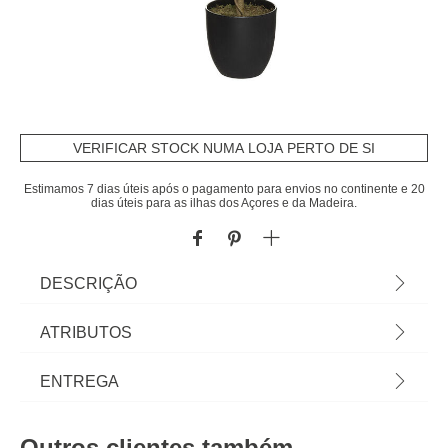
VERIFICAR STOCK NUMA LOJA PERTO DE SI
Estimamos 7 dias úteis após o pagamento para envios no continente e 20
dias úteis para as ilhas dos Açores e da Madeira.
DESCRIÇÃO
Planta limoeiro artifical com vaso 70cm | Conheça
ATRIBUTOS
a oferta de plantas artificiais que temos para si.
Flores Artificiais que irão manter a sua casa
Material
eva
ENTREGA
sempre decorada. | Cor: Verde | Dimensão:
70x43x43cm | Material: EVA, Polietileno, Metal |
Cor
verde
Prazos de entrega:
Marca: Atmosphera
Outros clientes também