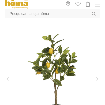
GTM-MFRK69Z true