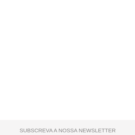
A
entrega ao domicílio
tem um custo para o utilizador. Este valor é
apresentado no checkout e é calculado de acordo com o peso total da
encomenda e local de destino.
SUBSCREVA A NOSSA NEWSLETTER