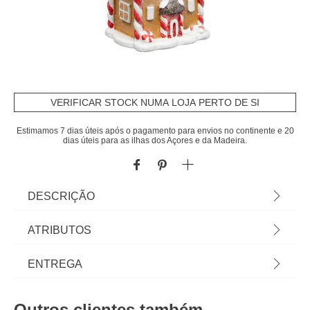
VERIFICAR STOCK NUMA LOJA PERTO DE SI
Estimamos 7 dias úteis após o pagamento para envios no continente e 20
dias úteis para as ilhas dos Açores e da Madeira.
DESCRIÇÃO
Pendurante Em Forma De Casinha De Bolacha
ATRIBUTOS
Gengibre 7cm | hô! hô! hôma! Chegou a magia do
Melhor Natal de Sempre! Uma coleção plena de
Material
poliresina
ENTREGA
encanto, novidades, tradição e criatividade sem
limites. Que comecem os preparativos para a festa
Cor
multicolor
Prazos de entrega:
mais bonita do ano! Escolha a árvore, as luzes, o
Outros clientes também