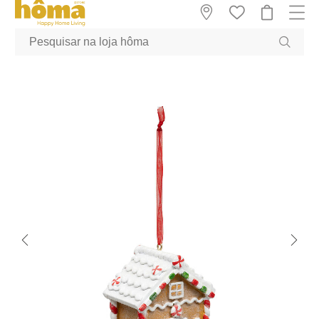
GTM-MFRK69Z true