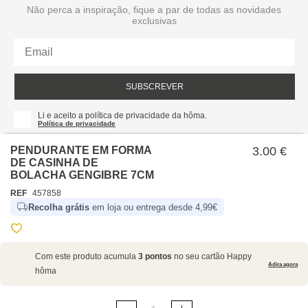
Não perca a inspiração, fique a par de todas as novidades
exclusivas
SUBSCREVER
Li e aceito a política de privacidade da hôma.
Política de privacidade
PENDURANTE EM FORMA
3.00 €
DE CASINHA DE
BOLACHA GENGIBRE 7CM
REF
457858
Recolha grátis
em loja ou entrega desde 4,99€
SOBRE NÓS
Com este produto acumula
3 pontos
no seu cartão Happy
EMPRESA
Adira agora
hôma
RECRUTAMENTO
POLÍTICAS
CARTÃO HAPPY
hôma
PROTEÇÃO DE DADOS