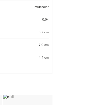
multicolor
0,04
6,7 cm
7,0 cm
4,4 cm