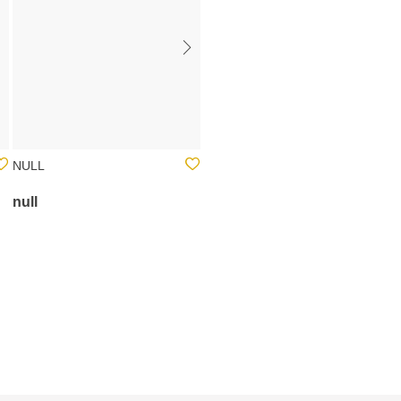
NULL
NULL
null
null