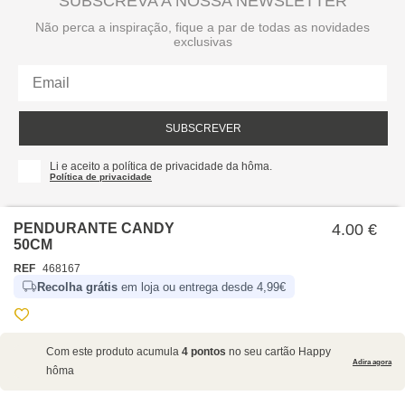
SUBSCREVA A NOSSA NEWSLETTER
Não perca a inspiração, fique a par de todas as novidades
exclusivas
SUBSCREVER
Li e aceito a política de privacidade da hôma.
Política de privacidade
PENDURANTE CANDY
4.00 €
50CM
REF
468167
Recolha grátis
em loja ou entrega desde 4,99€
SOBRE NÓS
Com este produto acumula
4 pontos
no seu cartão Happy
EMPRESA
Adira agora
hôma
RECRUTAMENTO
POLÍTICAS