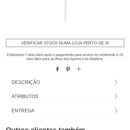
VERIFICAR STOCK NUMA LOJA PERTO DE SI
Estimamos 7 dias úteis após o pagamento para envios no continente e 20
dias úteis para as ilhas dos Açores e da Madeira.
DESCRIÇÃO
Pendurante candy 50cm | hô! hô! hôma! Chegou a
ATRIBUTOS
magia do Melhor Natal de Sempre! Uma coleção
plena de encanto, novidades, tradição e
Material
poliestireno
ENTREGA
criatividade sem limites. Que comecem os
preparativos para a festa mais bonita do ano!
Cor
vermelho
Prazos de entrega:
Escolha a árvore, as luzes, o presépio, as aldeias
Outros clientes também