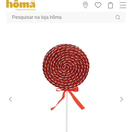
GTM-MFRK69Z true