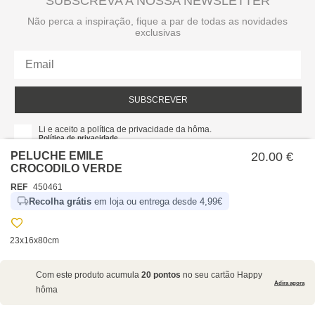
SUBSCREVA A NOSSA NEWSLETTER
Não perca a inspiração, fique a par de todas as novidades
exclusivas
SUBSCREVER
Li e aceito a política de privacidade da hôma.
Política de privacidade
PELUCHE EMILE
20.00 €
CROCODILO VERDE
REF
450461
Recolha grátis
em loja ou entrega desde 4,99€
23x16x80cm
SOBRE NÓS
Com este produto acumula
20 pontos
no seu cartão Happy
EMPRESA
Adira agora
hôma
RECRUTAMENTO
POLÍTICAS