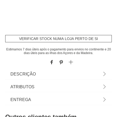
VERIFICAR STOCK NUMA LOJA PERTO DE SI
Estimamos 7 dias úteis após o pagamento para envios no continente e 20
dias úteis para as ilhas dos Açores e da Madeira.
DESCRIÇÃO
Peluche EMILE crocodilo verde | 23x16x80cm | Os
ATRIBUTOS
acessórios decorativos hôma kids transformam os
espaços num mundo encantado. Peças
Material
poliéster
ENTREGA
decorativas mas também funcionais que
proporcionam alegria e tranquilidade aos espaços
Cor
verde
Prazos de entrega:
para os mais pequeninos. | Cor: Verde, Branco |
Outros clientes também