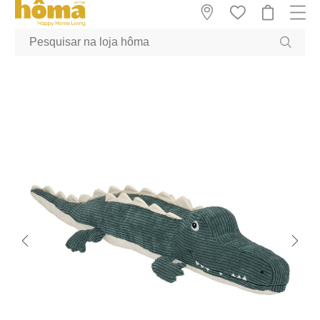
GTM-MFRK69Z true