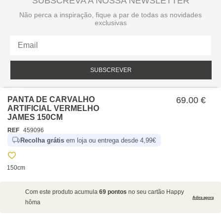
SUBSCREVA A NOSSA NEWSLETTER
Não perca a inspiração, fique a par de todas as novidades
exclusivas
SUBSCREVER
Li e aceito a política de privacidade da hôma.
Política de privacidade
PANTA DE CARVALHO
69.00 €
ARTIFICIAL VERMELHO
JAMES 150CM
REF
459096
Recolha grátis
em loja ou entrega desde 4,99€
150cm
SOBRE NÓS
Com este produto acumula
69 pontos
no seu cartão Happy
EMPRESA
Adira agora
hôma
RECRUTAMENTO
POLÍTICAS