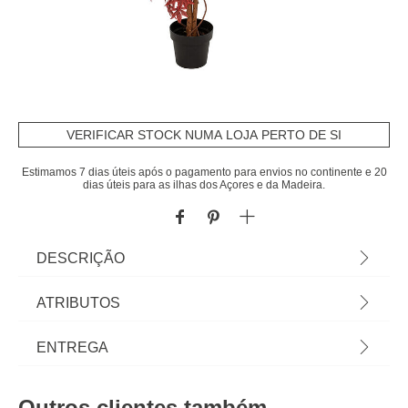
VERIFICAR STOCK NUMA LOJA PERTO DE SI
Estimamos 7 dias úteis após o pagamento para envios no continente e 20
dias úteis para as ilhas dos Açores e da Madeira.
DESCRIÇÃO
Panta De Carvalho Artificial Vermelho James
ATRIBUTOS
150cm | Conheça a oferta de plantas artificiais que
temos para si. Flores Artificiais que irão manter a
Material
poliéster
ENTREGA
sua casa sempre decorada. | Cor: Vermelho |
Dimensão: 60x60150cm | Material: Poliéster,
Cor
vermelho
Prazos de entrega:
Cimento, Areia | Marca: Atmosphera
Outros clientes também