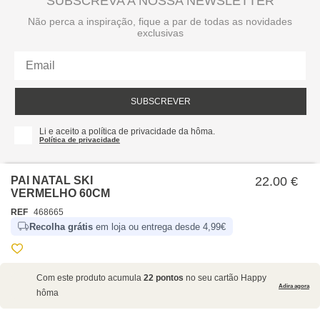
SUBSCREVA A NOSSA NEWSLETTER
Não perca a inspiração, fique a par de todas as novidades
exclusivas
SUBSCREVER
Li e aceito a política de privacidade da hôma.
Política de privacidade
PAI NATAL SKI
22.00 €
VERMELHO 60CM
REF
468665
Recolha grátis
em loja ou entrega desde 4,99€
SOBRE NÓS
Com este produto acumula
22 pontos
no seu cartão Happy
EMPRESA
Adira agora
hôma
RECRUTAMENTO
POLÍTICAS