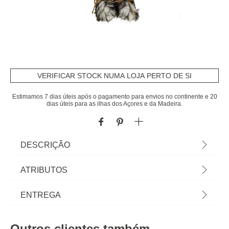
VERIFICAR STOCK NUMA LOJA PERTO DE SI
Estimamos 7 dias úteis após o pagamento para envios no continente e 20
dias úteis para as ilhas dos Açores e da Madeira.
DESCRIÇÃO
Pai natal ski vermelho 60cm | As diversas figuras
ATRIBUTOS
de Natal e imagens lendárias integram as
decorações natalícias com uma simpatia e
Material
pvc
ENTREGA
encanto únicos. O nosso imaginário facilmente
viaja para histórias divertidas que nos remetem
Cor
vermelho
Prazos de entrega:
para a infância e para as tradições de Natal. Os
Outros clientes também