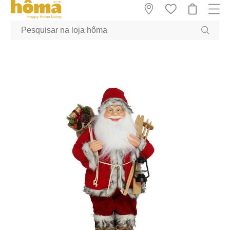
GTM-MFRK69Z true