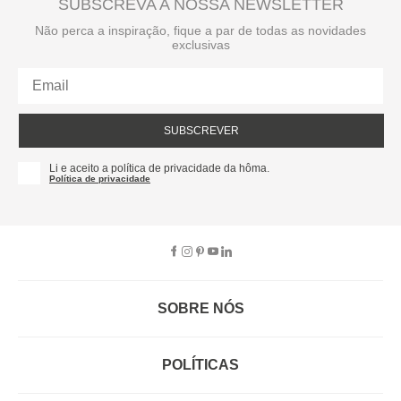
SUBSCREVA A NOSSA NEWSLETTER
Não perca a inspiração, fique a par de todas as novidades
exclusivas
SUBSCREVER
Li e aceito a política de privacidade da hôma.
Política de privacidade
SOBRE NÓS
EMPRESA
RECRUTAMENTO
POLÍTICAS
CARTÃO HAPPY
hôma
PROTEÇÃO DE DADOS