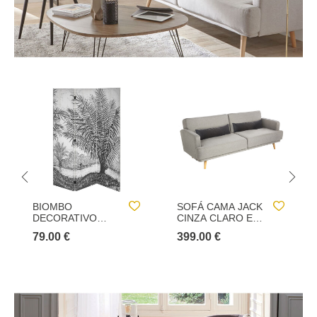
BIOMBO
SOFÁ CAMA JACK
DECORATIVO
CINZA CLARO EM
PRETO E BRANCO
TECIDO
79.00 €
399.00 €
PAISAGEM CUBA