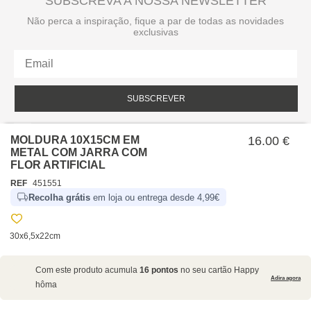
SUBSCREVA A NOSSA NEWSLETTER
Não perca a inspiração, fique a par de todas as novidades
exclusivas
SUBSCREVER
Li e aceito a política de privacidade da hôma.
Política de privacidade
MOLDURA 10X15CM EM
16.00 €
METAL COM JARRA COM
FLOR ARTIFICIAL
REF
451551
Recolha grátis
em loja ou entrega desde 4,99€
30x6,5x22cm
SOBRE NÓS
Com este produto acumula
16 pontos
no seu cartão Happy
EMPRESA
Adira agora
hôma
RECRUTAMENTO
POLÍTICAS