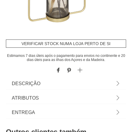
VERIFICAR STOCK NUMA LOJA PERTO DE SI
Estimamos 7 dias úteis após o pagamento para envios no continente e 20
dias úteis para as ilhas dos Açores e da Madeira.
DESCRIÇÃO
Moldura 10x15cm Em Metal Com Jarra Com Flor
ATRIBUTOS
Artificial | Veja esta e outras molduras e
multimolduras que temos para si. Recorde os
Material
metal
ENTREGA
melhores momentos com as molduras hôma e
decore a sua casa à medida da sua felicidade. |
Cor
dourado
Prazos de entrega:
Cor: Dourado | Dimensão: 30x6,5x22cm |
Outros clientes também