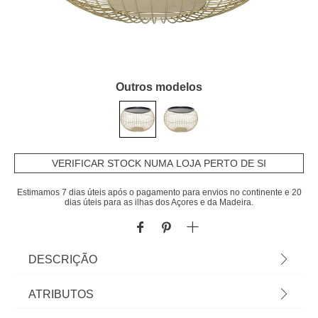
Outros modelos
VERIFICAR STOCK NUMA LOJA PERTO DE SI
Estimamos 7 dias úteis após o pagamento para envios no continente e 20
dias úteis para as ilhas dos Açores e da Madeira.
DESCRIÇÃO
Mesa De Apoio Alaya Dourada 49cm | Conheça as
ATRIBUTOS
mesas de apoio que temos para si. O mobiliário