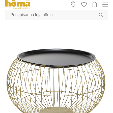
GTM-MFRK69Z true