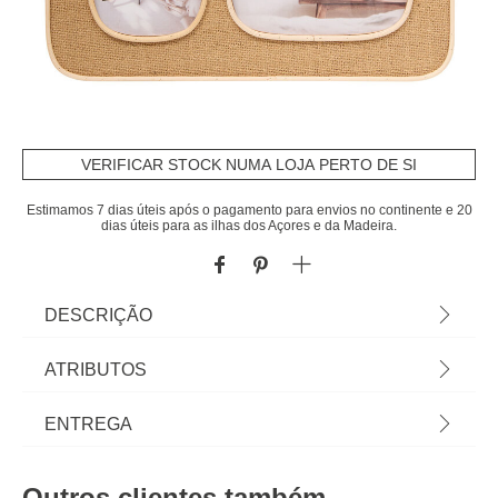
VERIFICAR STOCK NUMA LOJA PERTO DE SI
Estimamos 7 dias úteis após o pagamento para envios no continente e 20
dias úteis para as ilhas dos Açores e da Madeira.
DESCRIÇÃO
Multimoldura para 4 fotos SIEN em mdf | Veja esta
ATRIBUTOS
e outras molduras e multimolduras que temos para
si. Recorde os melhores momentos com as
Material
mdf
ENTREGA
molduras hôma e decore a sua casa à medida da
sua felicidade. | Cor: Castanho | Dimensão:
Peso do Produto
0,50
Prazos de entrega:
31x31cm | Material: MDF | Marca: Atmosphera
Outros clientes também