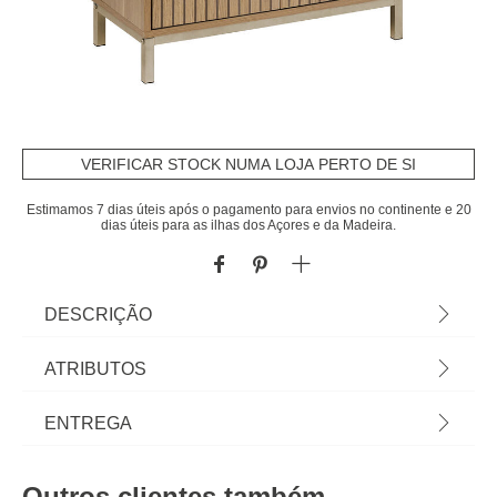
VERIFICAR STOCK NUMA LOJA PERTO DE SI
Estimamos 7 dias úteis após o pagamento para envios no continente e 20
dias úteis para as ilhas dos Açores e da Madeira.
DESCRIÇÃO
Móvel WC Para Lavatório Tasso Bege Em MDF |
ATRIBUTOS
80x28,5x60cm | Descubra a nossa coleção de
móveis de casa de banho. Propostas diversas de
Material
mdf
ENTREGA
mobiliário de banho, móveis auxiliares e móveis de
lavatório para um espaço pleno de arrumação e
Peso do Produto
13,50
Prazos de entrega:
bem atual. | Cor: Bege | Dimensão: 80x28,5x60cm
Outros clientes também