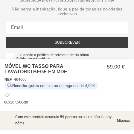
SUBSCREVA A NOSSA NEWSLETTER
Não perca a inspiração, fique a par de todas as novidades
exclusivas
SUBSCREVER
Li e aceito a política de privacidade da hôma.
Política de privacidade
MÓVEL WC TASSO PARA
59.00 €
LAVATÓRIO BEGE EM MDF
REF
464606
Recolha grátis
em loja ou entrega desde 4,99€
80x28,5x60cm
SOBRE NÓS
Com este produto acumula
59 pontos
no seu cartão Happy
EMPRESA
Adira agora
hôma
RECRUTAMENTO
POLÍTICAS