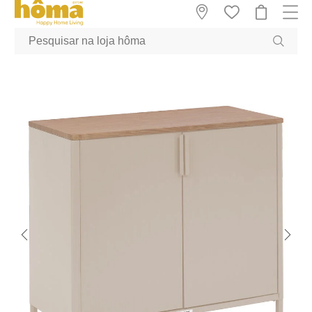
GTM-MFRK69Z true