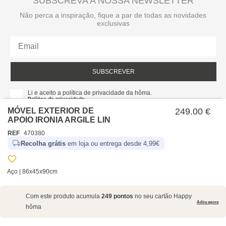
SUBSCREVA A NOSSA NEWSLETTER
Não perca a inspiração, fique a par de todas as novidades
exclusivas
SUBSCREVER
Li e aceito a política de privacidade da hôma.
Política de privacidade
MÓVEL EXTERIOR DE
249.00 €
APOIO IRONIA ARGILE LIN
REF
470380
Recolha grátis
em loja ou entrega desde 4,99€
Aço | 86x45x90cm
SOBRE NÓS
Com este produto acumula
249 pontos
no seu cartão Happy
EMPRESA
Adira agora
hôma
RECRUTAMENTO
POLÍTICAS