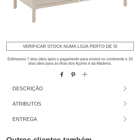
VERIFICAR STOCK NUMA LOJA PERTO DE SI
Estimamos 7 dias úteis após o pagamento para envios no continente e 20
dias úteis para as ilhas dos Açores e da Madeira.
DESCRIÇÃO
Móvel exterior de apoio IRONIA argile lin | Aço |
ATRIBUTOS
86x45x90cm | Cor: Argile, Lin | Dimensão:
86x45x90cm | Material: Aço | Marca: Hespéride
Material
aço
ENTREGA
Peso do Produto
38,00
Prazos de entrega:
Outros clientes também