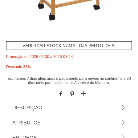
VERIFICAR STOCK NUMA LOJA PERTO DE SI
Promoção de 2026-06-30 a 2026-08-14
Desconto 33%
Estimamos 7 dias úteis após o pagamento para envios no continente e 20
dias úteis para as ilhas dos Açores e da Madeira.
DESCRIÇÃO
Móvel de apoio com dois cestos de arrumação
ATRIBUTOS
BLACKBAMBU | 83x22x40cm | 4 Rodas Para
Melhor Deslizamento | Torne a sua Cozinha no
Material
bambu
ENTREGA