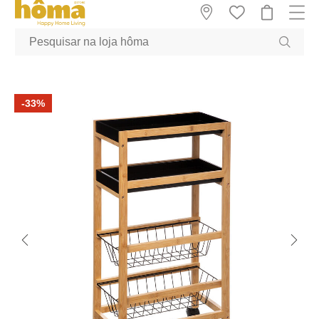
GTM-MFRK69Z true
-33%