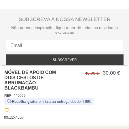
SUBSCREVA A NOSSA NEWSLETTER
Não perca a inspiração, fique a par de todas as novidades
exclusivas
SUBSCREVER
MÓVEL DE APOIO COM
Li e aceito a política de privacidade da hôma.
30.00 €
45.00 €
Política de privacidade
DOIS CESTOS DE
ARRUMAÇÃO
BLACKBAMBU
REF
440069
Recolha grátis
em loja ou entrega desde 4,99€
83x22x40cm
SOBRE NÓS