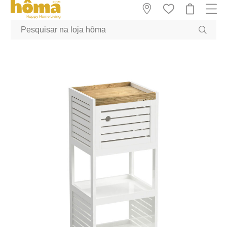
GTM-MFRK69Z true