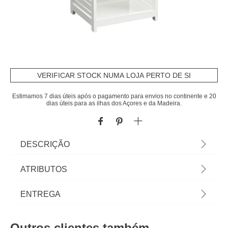
VERIFICAR STOCK NUMA LOJA PERTO DE SI
Estimamos 7 dias úteis após o pagamento para envios no continente e 20
dias úteis para as ilhas dos Açores e da Madeira.
DESCRIÇÃO
Móvel baixo wc com 1 porta e gaveta RIO branco |
ATRIBUTOS
83x30x36cm | Descubra a nossa coleção de
móveis de casa de banho. Propostas diversas de
Material
mdf
ENTREGA
mobiliário de banho, móveis auxiliares e móveis de
lavatório para um espaço pleno de arrumação e
Peso do Produto
6,10
Prazos de entrega:
bem atual.| Cor: Branco | Dimensão: 83x30x36cm |
Outros clientes também