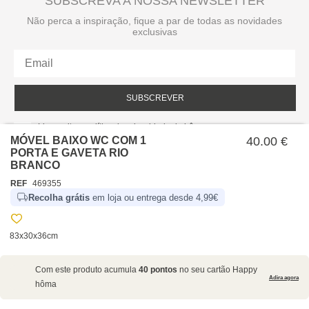
SUBSCREVA A NOSSA NEWSLETTER
Não perca a inspiração, fique a par de todas as novidades
exclusivas
SUBSCREVER
Li e aceito a política de privacidade da hôma.
Política de privacidade
MÓVEL BAIXO WC COM 1
40.00 €
PORTA E GAVETA RIO
BRANCO
REF
469355
Recolha grátis
em loja ou entrega desde 4,99€
83x30x36cm
SOBRE NÓS
Com este produto acumula
40 pontos
no seu cartão Happy
EMPRESA
Adira agora
hôma
RECRUTAMENTO
POLÍTICAS