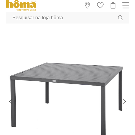
GTM-MFRK69Z true