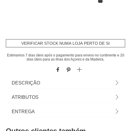
VERIFICAR STOCK NUMA LOJA PERTO DE SI
Estimamos 7 dias úteis após o pagamento para envios no continente e 20
dias úteis para as ilhas dos Açores e da Madeira.
DESCRIÇÃO
Mesa fixa PIAZZA 8 pessoas | Até 8 pessoas.
ATRIBUTOS
Estrutura tratada com epóxi antiferrugem. Produto
tratado contra descoloração. Pés de mesa
Material
alumínio
ENTREGA
ajustáveis para compensar irregularidades do piso
e proporcionar melhor estabilidade. | Cor: Cinza
Peso do Produto
23,00
Prazos de entrega:
escuro | Dimensão: 73x136cm | Material: Alumínio
Outros clientes também