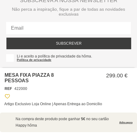
SUBSCREVA A NOSSA NEWSLETTER
Não perca a inspiração, fique a par de todas as novidades
exclusivas
SUBSCREVER
Li e aceito a política de privacidade da hôma.
Política de privacidade
MESA FIXA PIAZZA 8
299.00 €
PESSOAS
REF
422000
Artigo Exclusivo Loja Online | Apenas Entrega ao Domicílio
SOBRE NÓS
Na compra deste produto pode ganhar
5€
no seu cartão
EMPRESA
Adira agora
Happy hôma
RECRUTAMENTO
POLÍTICAS