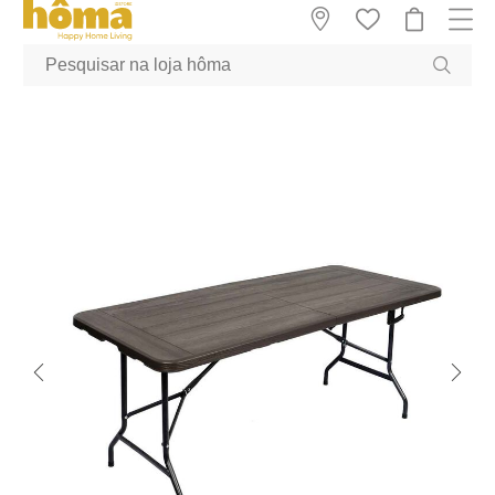
GTM-MFRK69Z true