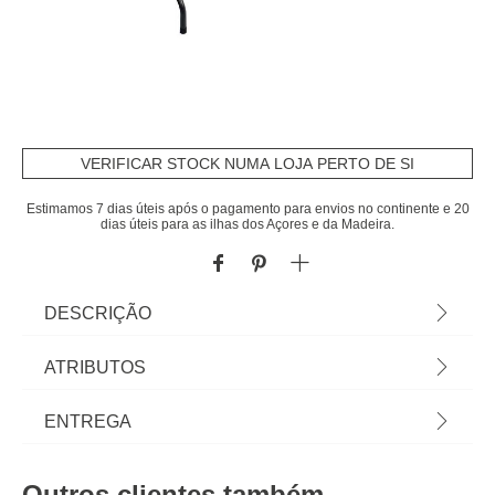
VERIFICAR STOCK NUMA LOJA PERTO DE SI
Estimamos 7 dias úteis após o pagamento para envios no continente e 20
dias úteis para as ilhas dos Açores e da Madeira.
DESCRIÇÃO
Mesa dobrável Cinza | 73x180x75cm | Estrutura
ATRIBUTOS
Metal; Tampo em PVC | Cor: Cinza
Material
aço
ENTREGA
Peso do Produto
13,20
Prazos de entrega:
Outros clientes também