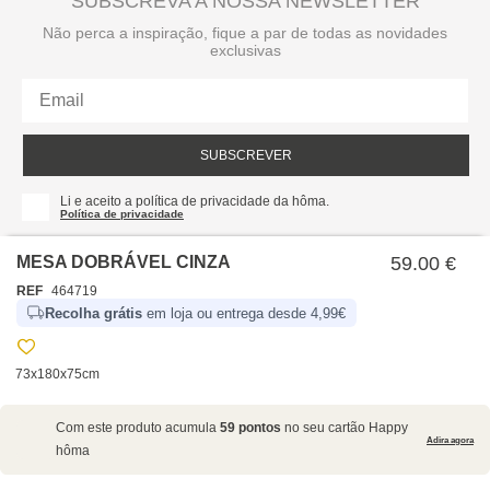
SUBSCREVA A NOSSA NEWSLETTER
Não perca a inspiração, fique a par de todas as novidades
exclusivas
SUBSCREVER
Li e aceito a política de privacidade da hôma.
Política de privacidade
MESA DOBRÁVEL CINZA
59.00 €
REF
464719
Recolha grátis
em loja ou entrega desde 4,99€
73x180x75cm
SOBRE NÓS
Com este produto acumula
59 pontos
no seu cartão Happy
EMPRESA
Adira agora
hôma
RECRUTAMENTO
POLÍTICAS