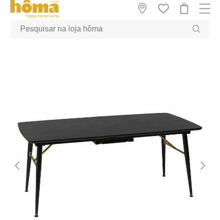
GTM-MFRK69Z true