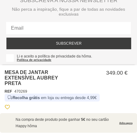
SUBSCREVA A NOSSA NEWSLETTER
Não perca a inspiração, fique a par de todas as novidades
exclusivas
SUBSCREVER
Li e aceito a política de privacidade da hôma.
Política de privacidade
MESA DE JANTAR
349.00 €
EXTENSÍVEL AUBREY
PRETA
REF
470269
Recolha grátis
em loja ou entrega desde 4,99€
SOBRE NÓS
Na compra deste produto pode ganhar
5€
no seu cartão
EMPRESA
Adira agora
Happy hôma
RECRUTAMENTO
POLÍTICAS