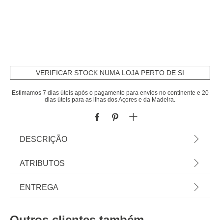
VERIFICAR STOCK NUMA LOJA PERTO DE SI
Estimamos 7 dias úteis após o pagamento para envios no continente e 20
dias úteis para as ilhas dos Açores e da Madeira.
DESCRIÇÃO
Mesa De Jantar Extensível AUBREY Preta |
ATRIBUTOS
Conheça as mesas de apoio que temos para si. O
mobiliário hôma foi pensado para Home Happy
Material
mdf
ENTREGA
Living. Os melhores artigos de decoração, estão
aqui.| Cor: Preto | Dimensão: 180/220x90x76cm |
Peso do Produto
53,30
Prazos de entrega:
Material: Mdf E Metal | | Marca: Atmosphera
Outros clientes também