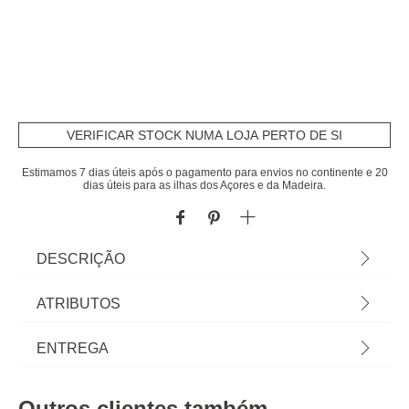
VERIFICAR STOCK NUMA LOJA PERTO DE SI
Estimamos 7 dias úteis após o pagamento para envios no continente e 20
dias úteis para as ilhas dos Açores e da Madeira.
DESCRIÇÃO
Mesa de apoio LEE bege | 100x70x36,5cm |
ATRIBUTOS
Conheça as mesas de apoio que temos para si. O
mobiliário hôma foi pensado para Home Happy
Material
mdf
ENTREGA
Living. Os melhores artigos de decoração, estão
aqui. | Cor: Bege | Dimensão: 100x70x36,5cm |
Peso do Produto
8,61
Prazos de entrega:
Material: MDF | Marca: Atmosphera
Outros clientes também