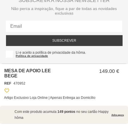
SUBSCREVA A NOSSA NEWSLETTER
Não perca a inspiração, fique a par de todas as novidades
exclusivas
SUBSCREVER
Li e aceito a política de privacidade da hôma.
Política de privacidade
MESA DE APOIO LEE
149.00 €
BEGE
REF
470952
Artigo Exclusivo Loja Online | Apenas Entrega ao Domicílio
SOBRE NÓS
Com este produto acumula
149 pontos
no seu cartão Happy
EMPRESA
Adira agora
hôma
RECRUTAMENTO
POLÍTICAS