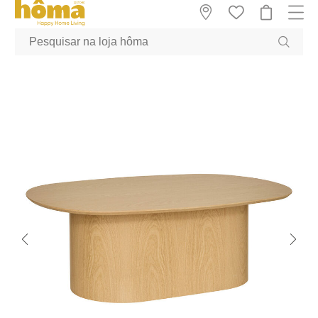
GTM-MFRK69Z true