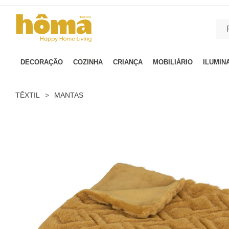
GTM-MFRK69Z true
DECORAÇÃO
COZINHA
CRIANÇA
MOBILIÁRIO
ILUMIN
TÊXTIL
>
MANTAS