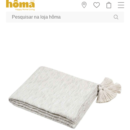
GTM-MFRK69Z true