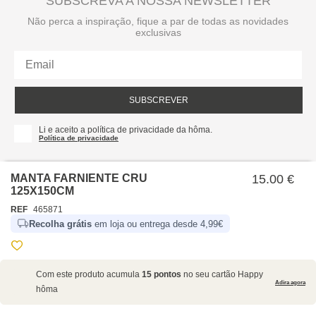
SUBSCREVA A NOSSA NEWSLETTER
Não perca a inspiração, fique a par de todas as novidades
exclusivas
SUBSCREVER
Li e aceito a política de privacidade da hôma.
Política de privacidade
MANTA FARNIENTE CRU
15.00 €
125X150CM
REF
465871
Recolha grátis
em loja ou entrega desde 4,99€
SOBRE NÓS
Com este produto acumula
15 pontos
no seu cartão Happy
EMPRESA
Adira agora
hôma
RECRUTAMENTO
POLÍTICAS