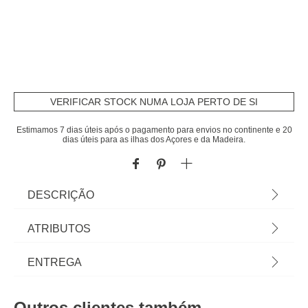
VERIFICAR STOCK NUMA LOJA PERTO DE SI
Estimamos 7 dias úteis após o pagamento para envios no continente e 20
dias úteis para as ilhas dos Açores e da Madeira.
DESCRIÇÃO
Manta FARNIENTE cru 125x150cm | A coleção
ATRIBUTOS
hôma têxtil reune propostas únicas para
personalizar a sua casa. Das almofadas
Material
algodão
ENTREGA
decorativas e capas de almofadas às mantas mais
confortáveis, viva a sua casa com todo o conforto !
Cor
cru
Prazos de entrega:
| Cor: Cru | Dimensão: 125x150cm | Material:
Outros clientes também