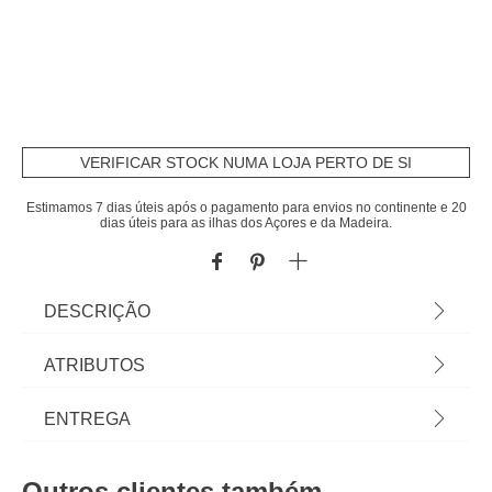
VERIFICAR STOCK NUMA LOJA PERTO DE SI
Estimamos 7 dias úteis após o pagamento para envios no continente e 20
dias úteis para as ilhas dos Açores e da Madeira.
DESCRIÇÃO
Lanterna BDC | Dimensão: 3x8x12 cm
ATRIBUTOS
Material
zinco
ENTREGA
Peso do Produto
0,08
Prazos de entrega:
Outros clientes também