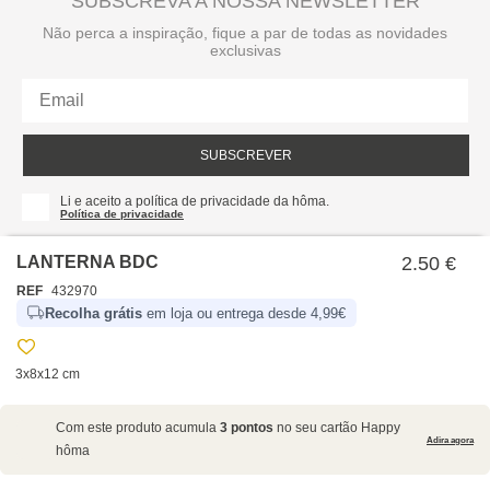
SUBSCREVA A NOSSA NEWSLETTER
Não perca a inspiração, fique a par de todas as novidades
exclusivas
SUBSCREVER
Li e aceito a política de privacidade da hôma.
Política de privacidade
LANTERNA BDC
2.50 €
REF
432970
Recolha grátis
em loja ou entrega desde 4,99€
3x8x12 cm
SOBRE NÓS
Com este produto acumula
3 pontos
no seu cartão Happy
EMPRESA
Adira agora
hôma
RECRUTAMENTO
POLÍTICAS