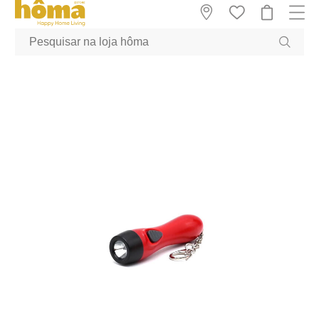
GTM-MFRK69Z true