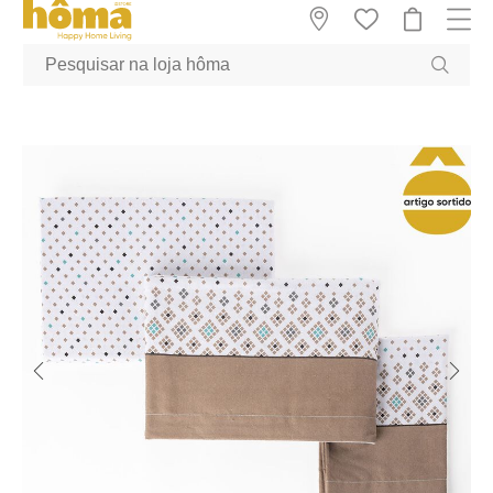
GTM-MFRK69Z true