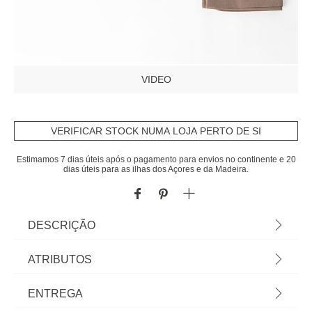
VIDEO
VERIFICAR STOCK NUMA LOJA PERTO DE SI
Estimamos 7 dias úteis após o pagamento para envios no continente e 20
dias úteis para as ilhas dos Açores e da Madeira.
DESCRIÇÃO
Jogo cama de casal flanela 240x280cm | Encontre
ATRIBUTOS
aqui tudo para um sono tranquilo! Conheça a
nossa coleção têxtil lar com propostas de roupa de
Material
poliéster
ENTREGA
cama muito confortáveis: edredons, capas,