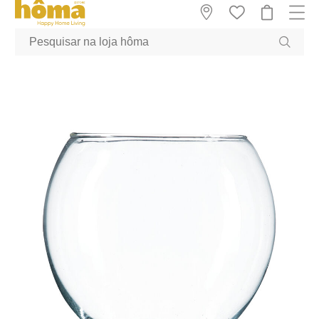
GTM-MFRK69Z true