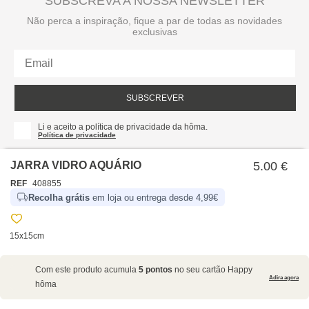
SUBSCREVA A NOSSA NEWSLETTER
Não perca a inspiração, fique a par de todas as novidades
exclusivas
SUBSCREVER
Li e aceito a política de privacidade da hôma.
Política de privacidade
JARRA VIDRO AQUÁRIO
5.00 €
REF
408855
Recolha grátis
em loja ou entrega desde 4,99€
15x15cm
SOBRE NÓS
Com este produto acumula
5 pontos
no seu cartão Happy
EMPRESA
Adira agora
hôma
RECRUTAMENTO
POLÍTICAS