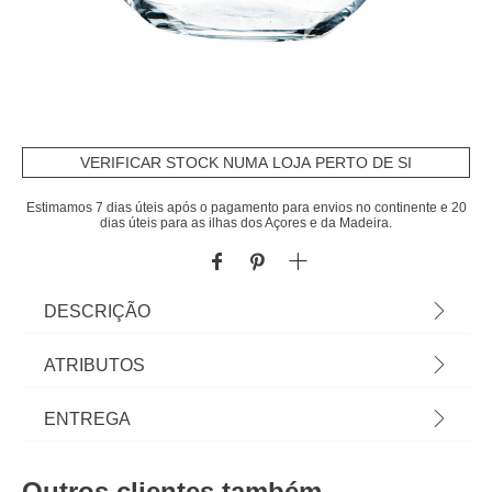
VERIFICAR STOCK NUMA LOJA PERTO DE SI
Estimamos 7 dias úteis após o pagamento para envios no continente e 20
dias úteis para as ilhas dos Açores e da Madeira.
DESCRIÇÃO
Jarra de vidro aquário 15x15cm | Encontre esta e
ATRIBUTOS
outras Jarras para decorar a sua casa. Os
melhores artigos de decoração estão Na hôma. |
Material
vidro
ENTREGA
Dimensão: 15x15x15cm
Cor
transparente
Prazos de entrega:
Outros clientes também