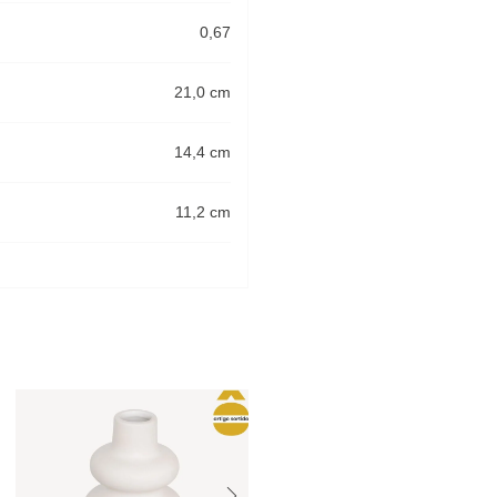
0,67
21,0 cm
14,4 cm
11,2 cm