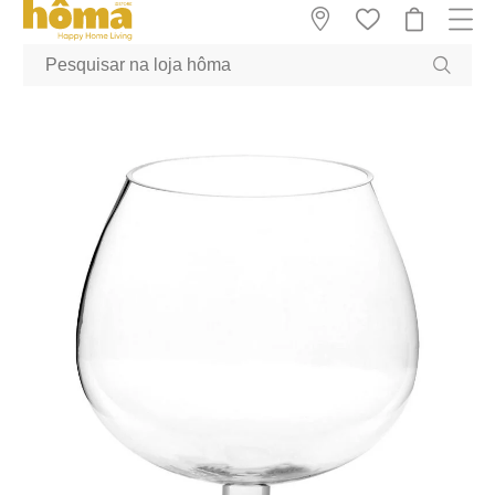
GTM-MFRK69Z true