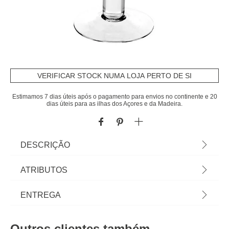
VERIFICAR STOCK NUMA LOJA PERTO DE SI
Estimamos 7 dias úteis após o pagamento para envios no continente e 20
dias úteis para as ilhas dos Açores e da Madeira.
DESCRIÇÃO
Jarra copo de vidro 22x24.5cm. Encontre esta e
ATRIBUTOS
outras Jarras para decorar a sua casa. Os
melhores artigos de decoração estão Na hôma. |
Material
vidro
ENTREGA
Material: Vidro
Cor
transparente
Prazos de entrega:
Outros clientes também