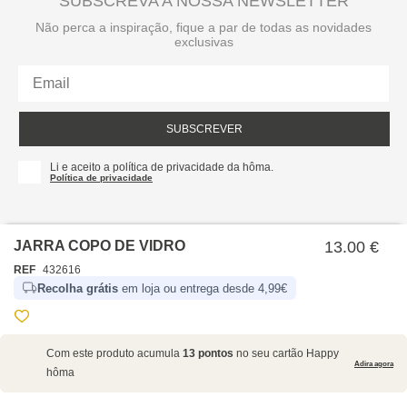
SUBSCREVA A NOSSA NEWSLETTER
Não perca a inspiração, fique a par de todas as novidades
exclusivas
SUBSCREVER
Li e aceito a política de privacidade da hôma.
Política de privacidade
JARRA COPO DE VIDRO
13.00 €
REF
432616
Recolha grátis
em loja ou entrega desde 4,99€
SOBRE NÓS
Com este produto acumula
13 pontos
no seu cartão Happy
EMPRESA
Adira agora
hôma
RECRUTAMENTO
POLÍTICAS