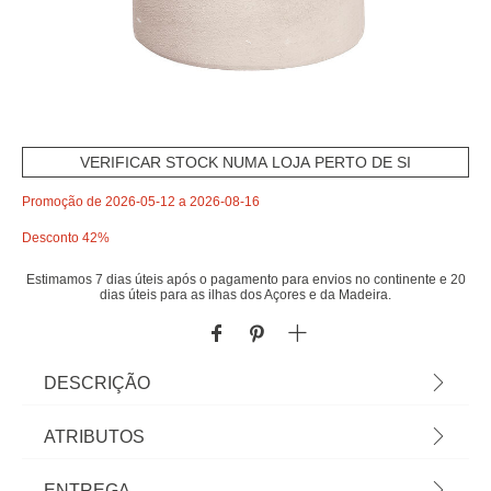
VERIFICAR STOCK NUMA LOJA PERTO DE SI
Promoção de 2026-05-12 a 2026-08-16
Desconto 42%
Estimamos 7 dias úteis após o pagamento para envios no continente e 20
dias úteis para as ilhas dos Açores e da Madeira.
DESCRIÇÃO
Jarra branco em cerâmica 25,5cm | 25,5x16,5cm |
ATRIBUTOS
Encontre esta e outras jarras para decorar a sua
casa. Os melhores artigos de decoração estão na
Material
cerâmica
ENTREGA