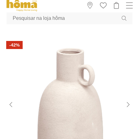
GTM-MFRK69Z true
-42%