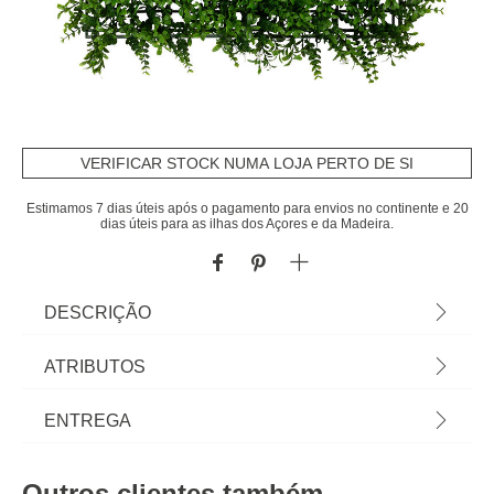
VERIFICAR STOCK NUMA LOJA PERTO DE SI
Estimamos 7 dias úteis após o pagamento para envios no continente e 20
dias úteis para as ilhas dos Açores e da Madeira.
DESCRIÇÃO
Jardim vertical CLASSIQUE IZY 50x50cm |
ATRIBUTOS
Conheça a oferta de plantas artificiais que temos
para si. Flores Artificiais que irão manter a sua
Material
polietileno
ENTREGA
casa sempre decorada. | Cor: Verde | Dimensão:
50x7x50cm Material: Polietileno | Marca:
Cor
verde
Prazos de entrega:
Atmosphera
Outros clientes também