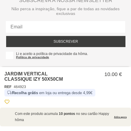
SUBSCREVA A NOSSA NEWSLETTER
Não perca a inspiração, fique a par de todas as novidades
exclusivas
SUBSCREVER
Li e aceito a política de privacidade da hôma.
Política de privacidade
JARDIM VERTICAL
10.00 €
CLASSIQUE IZY 50X50CM
REF
464923
Recolha grátis
em loja ou entrega desde 4,99€
SOBRE NÓS
Com este produto acumula
10 pontos
no seu cartão Happy
EMPRESA
Adira agora
hôma
RECRUTAMENTO
POLÍTICAS