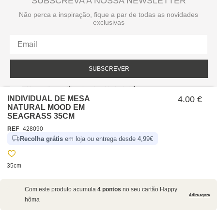
SUBSCREVA A NOSSA NEWSLETTER
Não perca a inspiração, fique a par de todas as novidades
exclusivas
SUBSCREVER
Li e aceito a política de privacidade da hôma.
Política de privacidade
INDIVIDUAL DE MESA
4.00 €
NATURAL MOOD EM
SEAGRASS 35CM
REF
428090
Recolha grátis
em loja ou entrega desde 4,99€
35cm
SOBRE NÓS
Com este produto acumula
4 pontos
no seu cartão Happy
EMPRESA
Adira agora
hôma
RECRUTAMENTO
POLÍTICAS