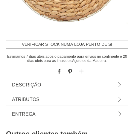
VERIFICAR STOCK NUMA LOJA PERTO DE SI
Estimamos 7 dias úteis após o pagamento para envios no continente e 20
dias úteis para as ilhas dos Açores e da Madeira.
DESCRIÇÃO
Individual De Mesa Natural Mood Em Seagrass
ATRIBUTOS
35cm | Vista a mesa e a sua cozinha com a nossa
coleção de têxteis de cozinha! Toalhas e
Material
ráfia
ENTREGA
guardanapos para servir sem esquecer a
funcionalidade dos aventais e panos de cozinha.
Cor
natural
Prazos de entrega:
Todo o toque é fundamental! | Cor: Natural |
Outros clientes também