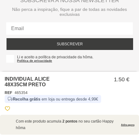
SUBSCREVA A NOSSA NEWSLETTER
Não perca a inspiração, fique a par de todas as novidades
exclusivas
SUBSCREVER
Li e aceito a política de privacidade da hôma.
Política de privacidade
INDIVIDUAL ALICE
1.50 €
48X35CM PRETO
REF
465354
Recolha grátis
em loja ou entrega desde 4,99€
SOBRE NÓS
Com este produto acumula
2 pontos
no seu cartão Happy
EMPRESA
Adira agora
hôma
RECRUTAMENTO
POLÍTICAS