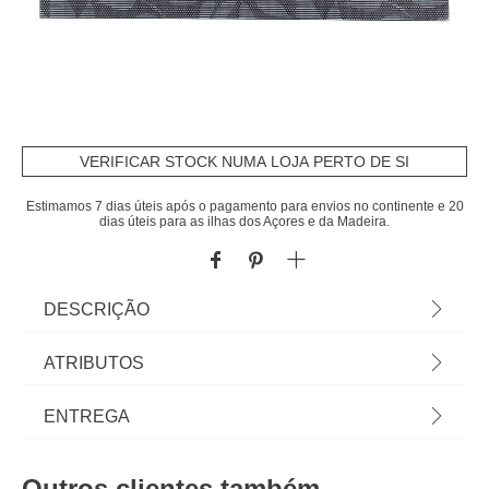
VERIFICAR STOCK NUMA LOJA PERTO DE SI
Estimamos 7 dias úteis após o pagamento para envios no continente e 20
dias úteis para as ilhas dos Açores e da Madeira.
DESCRIÇÃO
Individual ALICE 48x35cm preto | Vista a mesa e a
ATRIBUTOS
sua cozinha com a nossa coleção de têxteis de
cozinha! Toalhas e guardanapos para servir sem
Material
polipropileno
ENTREGA
esquecer a funcionalidade dos aventais e panos
de cozinha. Todo o toque é fundamental! | Cor:
Peso do Produto
0,11
Prazos de entrega:
Preto | Dimensão: 48x35cm | Material:
Outros clientes também