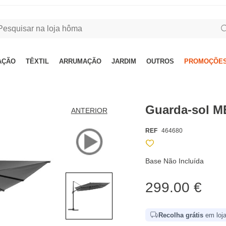
AÇÃO
TÊXTIL
ARRUMAÇÃO
JARDIM
OUTROS
PROMOÇÕES
Guarda-sol ME
ANTERIOR
REF
464680
Base Não Incluída
299.00 €
Recolha grátis
em loja