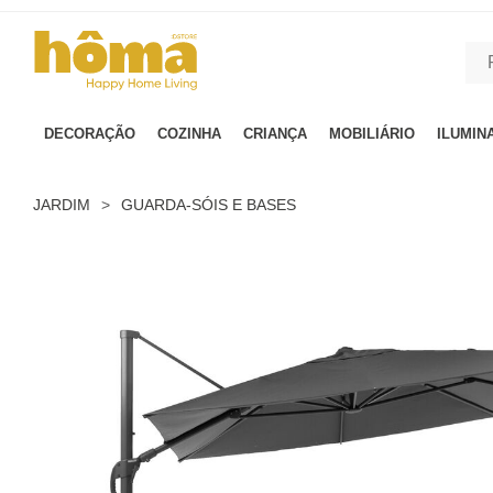
GTM-MFRK69Z true
DECORAÇÃO
COZINHA
CRIANÇA
MOBILIÁRIO
ILUMIN
JARDIM
>
GUARDA-SÓIS E BASES