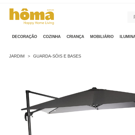
GTM-MFRK69Z true
DECORAÇÃO
COZINHA
CRIANÇA
MOBILIÁRIO
ILUMIN
JARDIM
>
GUARDA-SÓIS E BASES