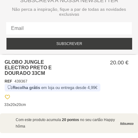
SUBSCREVA A NOSSA NEWSLETTER
Não perca a inspiração, fique a par de todas as novidades
exclusivas
SUBSCREVER
Li e aceito a política de privacidade da hôma.
Política de privacidade
GLOBO JUNGLE
20.00 €
ELECTRO PRETO E
DOURADO 33CM
REF
439367
Recolha grátis
em loja ou entrega desde 4,99€
33x20x20cm
SOBRE NÓS
Com este produto acumula
20 pontos
no seu cartão Happy
EMPRESA
Adira agora
hôma
RECRUTAMENTO
POLÍTICAS