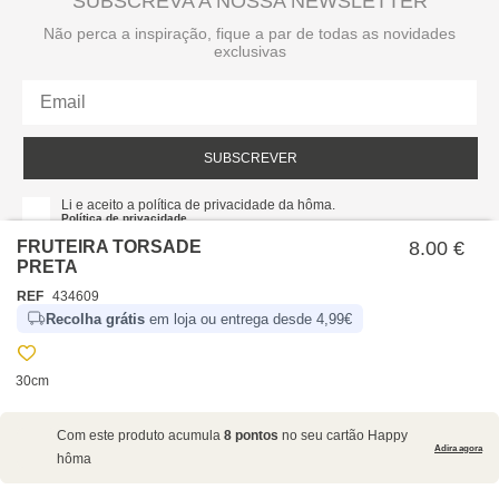
SUBSCREVA A NOSSA NEWSLETTER
Não perca a inspiração, fique a par de todas as novidades
exclusivas
SUBSCREVER
Li e aceito a política de privacidade da hôma.
Política de privacidade
FRUTEIRA TORSADE
8.00 €
PRETA
REF
434609
Recolha grátis
em loja ou entrega desde 4,99€
30cm
SOBRE NÓS
Com este produto acumula
8 pontos
no seu cartão Happy
EMPRESA
Adira agora
hôma
RECRUTAMENTO
POLÍTICAS