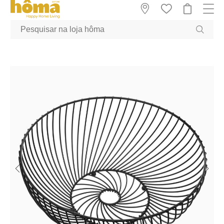
GTM-MFRK69Z true