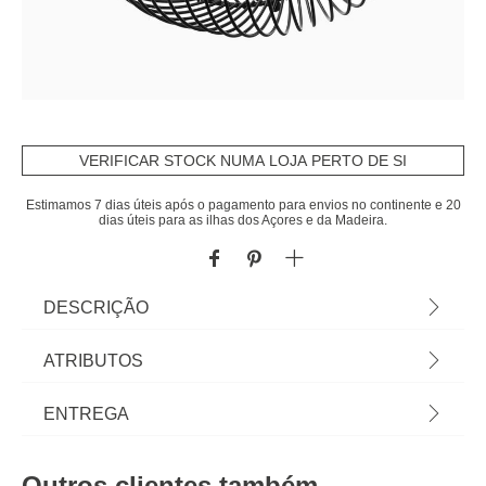
VERIFICAR STOCK NUMA LOJA PERTO DE SI
Estimamos 7 dias úteis após o pagamento para envios no continente e 20
dias úteis para as ilhas dos Açores e da Madeira.
DESCRIÇÃO
Fruteira TORSADE preta | Sabia que a sua
ATRIBUTOS
cozinha pode ser o sítio mais feliz do mundo? Veja
a nossa gama de utensílios para uma cozinha
Material
ferro
ENTREGA
cheia de Happy Home Living. Cozinhar com os
utensílios certos é muito mais fácil! | Medidas:
Peso do Produto
0,57
Prazos de entrega:
15,5x30x30cm | Material: Metal | Cor: Preto |
Outros clientes também