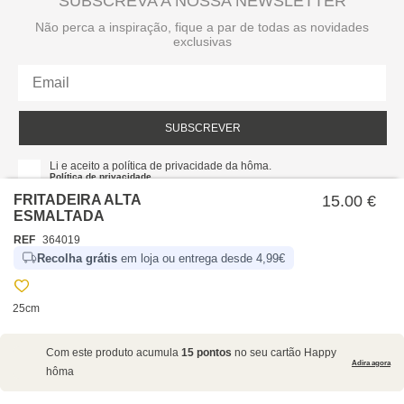
SUBSCREVA A NOSSA NEWSLETTER
Não perca a inspiração, fique a par de todas as novidades
exclusivas
SUBSCREVER
Li e aceito a política de privacidade da hôma.
Política de privacidade
FRITADEIRA ALTA
15.00 €
ESMALTADA
REF
364019
Recolha grátis
em loja ou entrega desde 4,99€
25cm
SOBRE NÓS
Com este produto acumula
15 pontos
no seu cartão Happy
EMPRESA
Adira agora
hôma
RECRUTAMENTO
POLÍTICAS