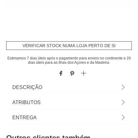
VERIFICAR STOCK NUMA LOJA PERTO DE SI
Estimamos 7 dias úteis após o pagamento para envios no continente e 20
dias úteis para as ilhas dos Açores e da Madeira.
DESCRIÇÃO
Fritadeira Alta Esmaltada. | Não indução |
ATRIBUTOS
Descubra tudo para o seu fogão e forno em
homa.pt Panelas, frigideiras e caçarolas para
Material
ferro
ENTREGA
qualquer tipo de fogão. Encontre aqui os
acessórios de fogão e utensílios de forno para
Peso do Produto
0,83
Prazos de entrega:
todas as suas receitas! | Dimensão: 15x25x28cm |
Outros clientes também