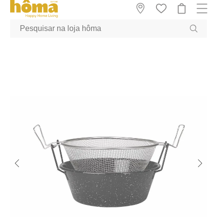
GTM-MFRK69Z true