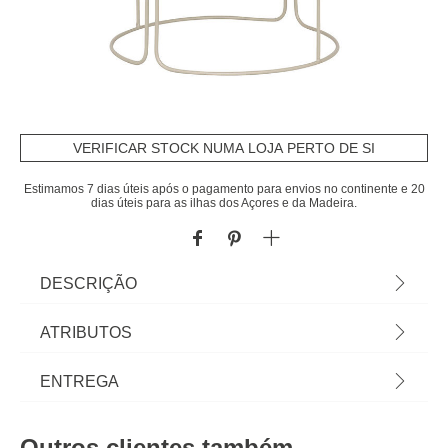
VERIFICAR STOCK NUMA LOJA PERTO DE SI
Estimamos 7 dias úteis após o pagamento para envios no continente e 20
dias úteis para as ilhas dos Açores e da Madeira.
DESCRIÇÃO
Floreira AZE em metal bege 44,3cm | Encontre
ATRIBUTOS
esta e outras jarras para decorar a sua casa. Os
melhores artigos de decoração estão na hôma. |
Material
metal
ENTREGA
Cor: Bege | Dimensão: 44,3x30x30cm | Material:
Metal | Marca: Atmosphera
Peso do Produto
2,90
Prazos de entrega:
Outros clientes também