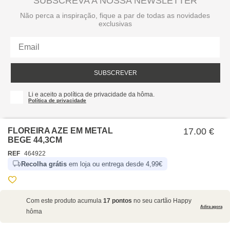
SUBSCREVA A NOSSA NEWSLETTER
Não perca a inspiração, fique a par de todas as novidades
exclusivas
SUBSCREVER
Li e aceito a política de privacidade da hôma.
Política de privacidade
FLOREIRA AZE EM METAL
17.00 €
BEGE 44,3CM
REF
464922
Recolha grátis
em loja ou entrega desde 4,99€
SOBRE NÓS
Com este produto acumula
17 pontos
no seu cartão Happy
EMPRESA
Adira agora
hôma
RECRUTAMENTO
POLÍTICAS