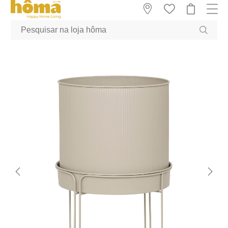
GTM-MFRK69Z true