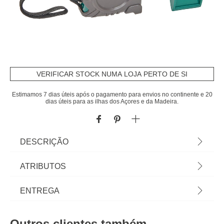
VERIFICAR STOCK NUMA LOJA PERTO DE SI
Estimamos 7 dias úteis após o pagamento para envios no continente e 20
dias úteis para as ilhas dos Açores e da Madeira.
DESCRIÇÃO
Fita Métrica 3M + Nível Bolha 15cm |
ATRIBUTOS
Indispensável para pequenos trabalhos de
bricolagem: medir, alinhar, colocar... Nível de bolha
Material
abs
ENTREGA
compacto e preciso: frascos para verificar
facilmente a horizontalidade e a verticalidade.
Cor
multicolor
Prazos de entrega:
Ideal para: decoração de paredes (quadros,
Outros clientes também