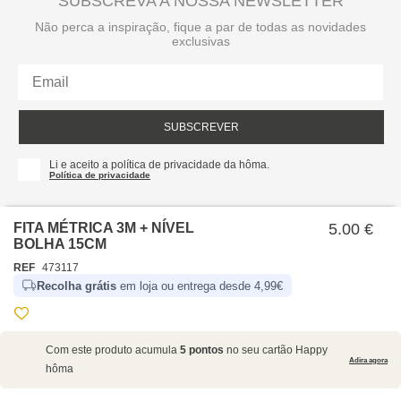
SUBSCREVA A NOSSA NEWSLETTER
Não perca a inspiração, fique a par de todas as novidades
exclusivas
SUBSCREVER
Li e aceito a política de privacidade da hôma.
Política de privacidade
FITA MÉTRICA 3M + NÍVEL
5.00 €
BOLHA 15CM
REF
473117
Recolha grátis
em loja ou entrega desde 4,99€
SOBRE NÓS
Com este produto acumula
5 pontos
no seu cartão Happy
EMPRESA
Adira agora
hôma
RECRUTAMENTO
POLÍTICAS