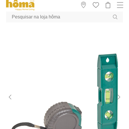
GTM-MFRK69Z true