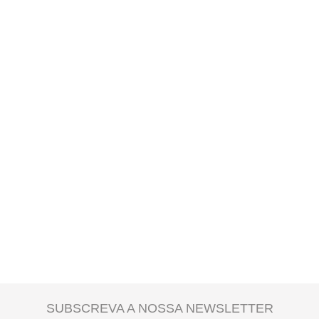
A
entrega ao domicílio
tem um custo para o utilizador. Este valor é
apresentado no checkout e é calculado de acordo com o peso total da
encomenda e local de destino.
SUBSCREVA A NOSSA NEWSLETTER