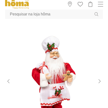
GTM-MFRK69Z true