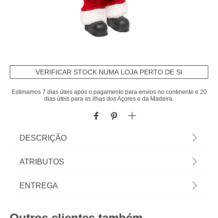
VERIFICAR STOCK NUMA LOJA PERTO DE SI
Estimamos 7 dias úteis após o pagamento para envios no continente e 20
dias úteis para as ilhas dos Açores e da Madeira.
DESCRIÇÃO
Figura De Pai Natal Pasteleiro 30cm | As diversas
ATRIBUTOS
figuras de Natal e imagens lendárias integram as
decorações natalícias com uma simpatia e
Material
poliéster
ENTREGA
encanto únicos. O nosso imaginário facilmente
viaja para histórias divertidas que nos remetem
Cor
vermelho
Prazos de entrega:
para a infância e para as tradições de Natal. Os
Outros clientes também