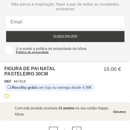
Não perca a inspiração, fique a par de todas as novidades
exclusivas
SUBSCREVER
Li e aceito a política de privacidade da hôma.
Política de privacidade
FIGURA DE PAI NATAL
15.00 €
PASTELEIRO 30CM
REF
467916
Recolha grátis
em loja ou entrega desde 4,99€
SOBRE NÓS
Com este produto acumula
15 pontos
no seu cartão Happy
EMPRESA
Adira agora
hôma
RECRUTAMENTO
POLÍTICAS
CARTÃO HAPPY
hôma
PROTEÇÃO DE DADOS