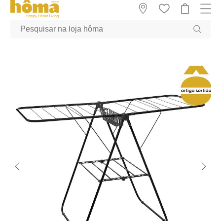
GTM-MFRK69Z true