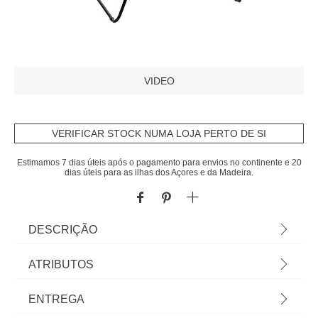
VIDEO
VERIFICAR STOCK NUMA LOJA PERTO DE SI
Estimamos 7 dias úteis após o pagamento para envios no continente e 20
dias úteis para as ilhas dos Açores e da Madeira.
DESCRIÇÃO
Estendal em aço | 92x60x137cm | 13m | Suporta
ATRIBUTOS
10 kg de roupa. Não marca a roupa e reduz o
tempo de secagem. Leve/Dobrável e fácil de
Material
aço
ENTREGA
bloquear. Cesto de molas para roupa incluído. Pés