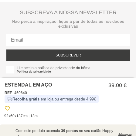
SUBSCREVA A NOSSA NEWSLETTER
Não perca a inspiração, fique a par de todas as novidades
exclusivas
SUBSCREVER
Li e aceito a política de privacidade da hôma.
Política de privacidade
ESTENDAL EM AÇO
39.00 €
REF
450640
Recolha grátis
em loja ou entrega desde 4,99€
92x60x137cm | 13m
SOBRE NÓS
Com este produto acumula
39 pontos
no seu cartão Happy
EMPRESA
Adira agora