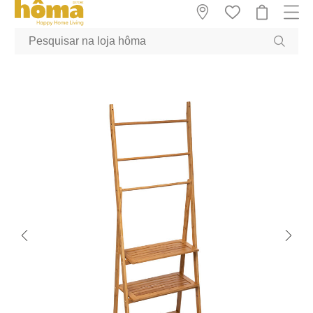
GTM-MFRK69Z true