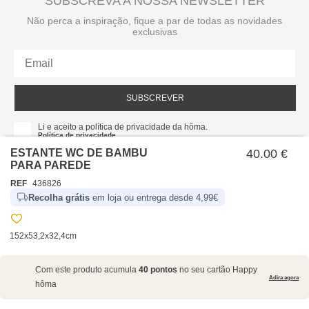
SUBSCREVA A NOSSA NEWSLETTER
Não perca a inspiração, fique a par de todas as novidades
exclusivas
SUBSCREVER
Li e aceito a política de privacidade da hôma.
Política de privacidade
ESTANTE WC DE BAMBU
40.00 €
PARA PAREDE
REF
436826
Recolha grátis
em loja ou entrega desde 4,99€
152x53,2x32,4cm
SOBRE NÓS
Com este produto acumula
40 pontos
no seu cartão Happy
EMPRESA
Adira agora
hôma
RECRUTAMENTO
POLÍTICAS