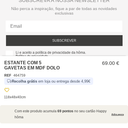
SUBSCREVA A NOSSA NEWSLETTER
Não perca a inspiração, fique a par de todas as novidades
exclusivas
SUBSCREVER
Li e aceito a política de privacidade da hôma.
Política de privacidade
ESTANTE COM 5
69.00 €
GAVETAS EM MDF DOLO
REF
464759
Recolha grátis
em loja ou entrega desde 4,99€
118x48x40cm
SOBRE NÓS
Com este produto acumula
69 pontos
no seu cartão Happy
EMPRESA
Adira agora
hôma
RECRUTAMENTO
POLÍTICAS