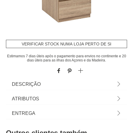
VERIFICAR STOCK NUMA LOJA PERTO DE SI
Estimamos 7 dias úteis após o pagamento para envios no continente e 20
dias úteis para as ilhas dos Açores e da Madeira.
DESCRIÇÃO
Estante com 5 gavetas em mdf DOLO |
ATRIBUTOS
118x48x40cm | Conheça este e mais artigos que
temos disponíveis para o seu closet. Arrumar e
Material
mdf
ENTREGA
organizar os seus armários e closets nunca foi tão
fácil! Descubra a gama de arrumação hôma. | Cor:
Peso do Produto
25,00
Prazos de entrega:
Bege| Dimensão: 118x48x48cm | Material: MDF
Outros clientes também