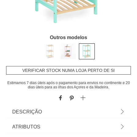
Outros modelos
VERIFICAR STOCK NUMA LOJA PERTO DE SI
Estimamos 7 dias úteis após o pagamento para envios no continente e 20
dias úteis para as ilhas dos Açores e da Madeira.
DESCRIÇÃO
Estante com 3 prateleiras verde em bambu 70cm |
ATRIBUTOS
Descubra a nossa coleção de mobiliário infantil!