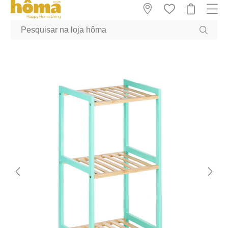
GTM-MFRK69Z true