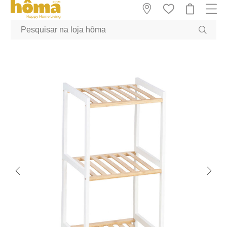
GTM-MFRK69Z true