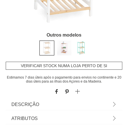
Outros modelos
VERIFICAR STOCK NUMA LOJA PERTO DE SI
Estimamos 7 dias úteis após o pagamento para envios no continente e 20
dias úteis para as ilhas dos Açores e da Madeira.
DESCRIÇÃO
Estante com 3 prateleiras branca em bambu 70cm
ATRIBUTOS
| Descubra a nossa coleção de mobiliário infantil!