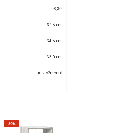
6,30
67,5 cm
34,5 cm
32,0 cm
mix nžmodul
-20%