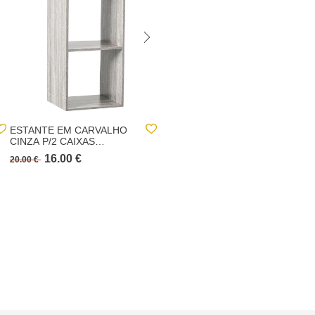
ESTANTE EM CARVALHO
ESTANTE INDUS
CINZA P/2 CAIXAS
CASTANHO ESCURO
MIXMODUL
PARA 3 CUBOS
16.00 €
25.00 €
20.00 €
MIXMODUL