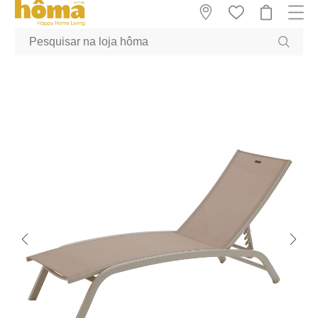
GTM-MFRK69Z true