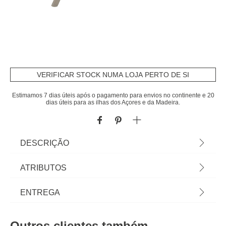
VERIFICAR STOCK NUMA LOJA PERTO DE SI
Estimamos 7 dias úteis após o pagamento para envios no continente e 20
dias úteis para as ilhas dos Açores e da Madeira.
DESCRIÇÃO
Espreguiçadeira Bonao Lin/Argile | 4 posições |
ATRIBUTOS
83x64x194cm | Estrutura com tratamento epóxi
antiferrugem | Produto empilhável, fácil de
Material
alumínio
ENTREGA
armazenar para economia de espaço real | Até 4
posições reclináveis. Posição 100% deitada para
Peso do Produto
7,00
Prazos de entrega:
um conforto ideal | Fácil de mover graças às rodas
Outros clientes também