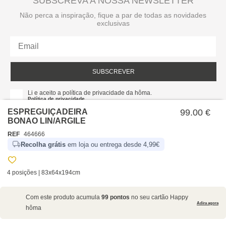
SUBSCREVA A NOSSA NEWSLETTER
Não perca a inspiração, fique a par de todas as novidades
exclusivas
SUBSCREVER
Li e aceito a política de privacidade da hôma.
Política de privacidade
ESPREGUIÇADEIRA
99.00 €
BONAO LIN/ARGILE
REF
464666
Recolha grátis
em loja ou entrega desde 4,99€
4 posições | 83x64x194cm
SOBRE NÓS
Com este produto acumula
99 pontos
no seu cartão Happy
EMPRESA
Adira agora
hôma
RECRUTAMENTO
POLÍTICAS