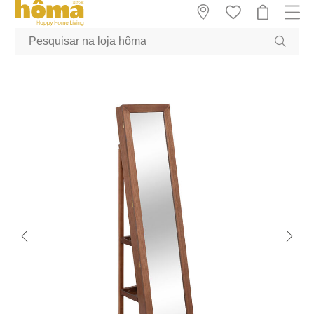
GTM-MFRK69Z true