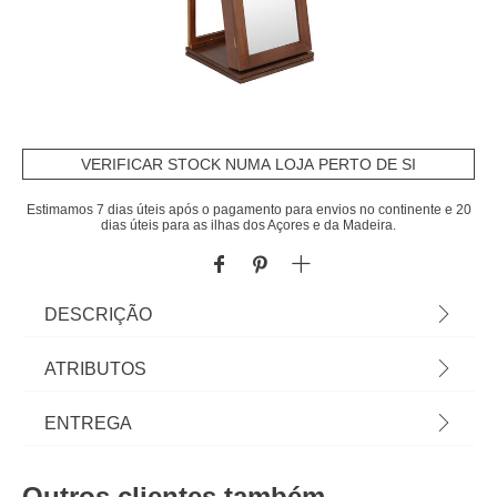
VERIFICAR STOCK NUMA LOJA PERTO DE SI
Estimamos 7 dias úteis após o pagamento para envios no continente e 20
dias úteis para as ilhas dos Açores e da Madeira.
DESCRIÇÃO
Espelho De Chão VIVIA Com Móvel De Bijuteria
ATRIBUTOS
Castanho | 164x38x38cm | Interior Dividido | Na
hôma encontra os melhores acessórios
Material
mdf
ENTREGA
decorativos para a sua casa. Descubra qual gosta
mais... é seu! | Cor: Castanho | Dimensão:
Peso do Produto
16,80
Prazos de entrega:
164x38x38cm | Material: MDF E Vidro | Marca:
Outros clientes também