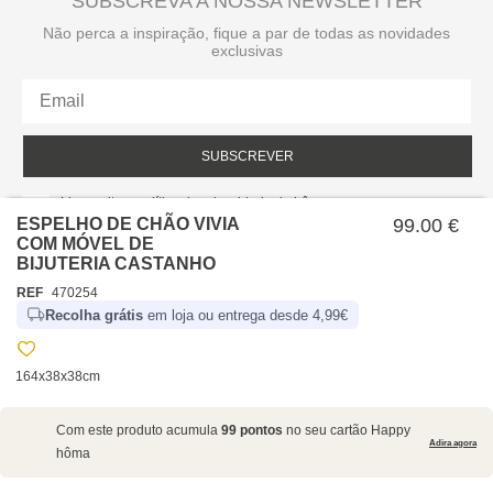
SUBSCREVA A NOSSA NEWSLETTER
Não perca a inspiração, fique a par de todas as novidades
exclusivas
SUBSCREVER
Li e aceito a política de privacidade da hôma.
Política de privacidade
ESPELHO DE CHÃO VIVIA
99.00 €
COM MÓVEL DE
BIJUTERIA CASTANHO
REF
470254
Recolha grátis
em loja ou entrega desde 4,99€
164x38x38cm
SOBRE NÓS
Com este produto acumula
99 pontos
no seu cartão Happy
EMPRESA
Adira agora
hôma
RECRUTAMENTO
POLÍTICAS