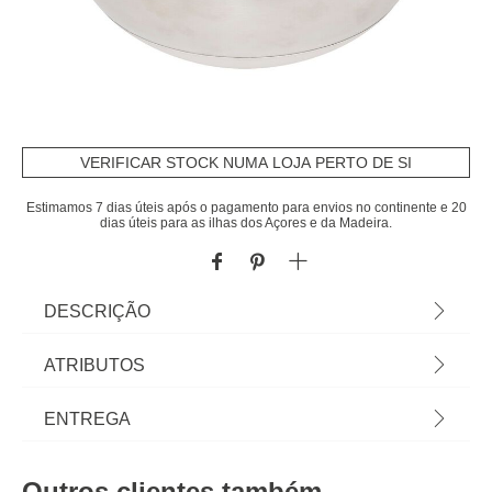
VERIFICAR STOCK NUMA LOJA PERTO DE SI
Estimamos 7 dias úteis após o pagamento para envios no continente e 20
dias úteis para as ilhas dos Açores e da Madeira.
DESCRIÇÃO
Escorredor para legumes mecânico 4l | Sabia que
ATRIBUTOS
a sua Cozinha pode ser o lugar mais feliz do
mundo? Conheça a nossa gama de utensílios para
Material
inox
ENTREGA
uma cozinha cheia de Happy Home Living.
Cozinhar com os utensílios certos é tão mais fácil!|
Cor
multicolor
Prazos de entrega:
Cor: Multicolor | Dimensão: 20,5x24,5x24,5cm |
Outros clientes também