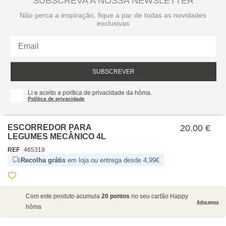
SUBSCREVA A NOSSA NEWSLETTER
Não perca a inspiração, fique a par de todas as novidades
exclusivas
SUBSCREVER
Li e aceito a política de privacidade da hôma.
Política de privacidade
ESCORREDOR PARA
20.00 €
LEGUMES MECÂNICO 4L
REF
465319
Recolha grátis
em loja ou entrega desde 4,99€
SOBRE NÓS
Com este produto acumula
20 pontos
no seu cartão Happy
EMPRESA
Adira agora
hôma
RECRUTAMENTO
POLÍTICAS